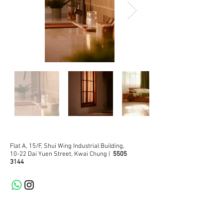
Flat A, 15/F, Shui Wing Industrial Building,
10-22 Dai Yuen Street, Kwai Chung |
5505
3144
© 2024 by Geligulu Ltd.